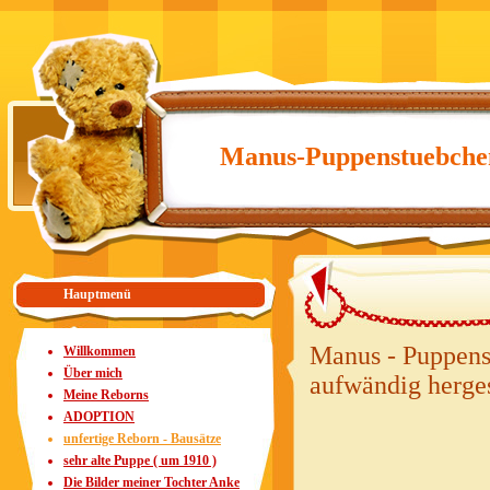
Manus-Puppenstuebche
Hauptmenü
Manus - Puppens
Willkommen
Über mich
aufwändig herges
Meine Reborns
ADOPTION
unfertige Reborn - Bausätze
sehr alte Puppe ( um 1910 )
Die Bilder meiner Tochter Anke