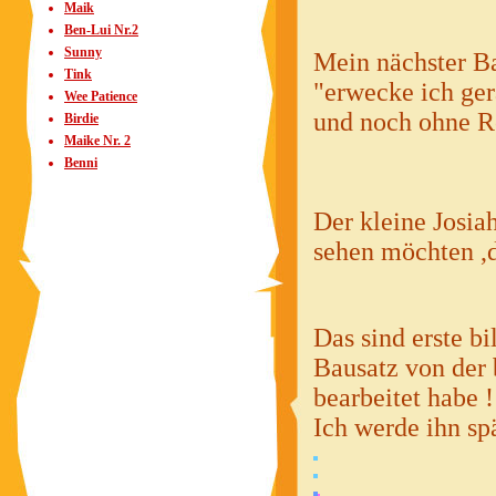
Maik
Ben-Lui Nr.2
Sunny
Mein nächster Ba
Tink
"erwecke ich ge
Wee Patience
und noch ohne Ro
Birdie
Maike Nr. 2
Benni
Der kleine Josiah
sehen möchten ,
Das sind erste b
Bausatz von der 
bearbeitet habe 
Ich werde ihn spä