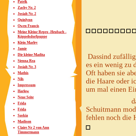
Patrik
Zachy Nr. 2
Josiah Nr. 2
Quinlynn
Owen Francis
Meine Kleine Repro -Heubach -
Köppelsdorfpuppe
Klein Marley
Jamie
Die kleine Madita
Dassind zufällig
Sienna Rea
es ein wenig zu d
Josiah Nr. 3
Oft haben sie ab
Mathis
Nils
die Haare oder i
Impressum
um mal einen
Harlow
Neue Seite
das hier ganz
Frida
Schuitmann model
Frida
Saskia
fehlen noch die 
Madison
Claire Nr 2 von Ann
Timmermann