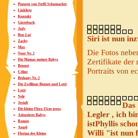
Puppen von Steffi Schumacher
Linkliste
Kontakt
Gästebuch
Jody
Ben-Lui
Siri ist nun in
Zachy
Max
Die Fotos neben
Noor Nr. 2
Zertifikate der
Die Mamas meiner Babys
Bennet
Portraits von e
Celine
Bethany Nr. 2
Die Zwillinge Bennet und Lotti
Lotti
Nele
Josiah
Das
Die kleine Flora 15cm gross
Legler , ich b
Adoptierte Babys
Romeo
istPhyllis scho
Angel
Willi "ist nun
Florian der Kleine