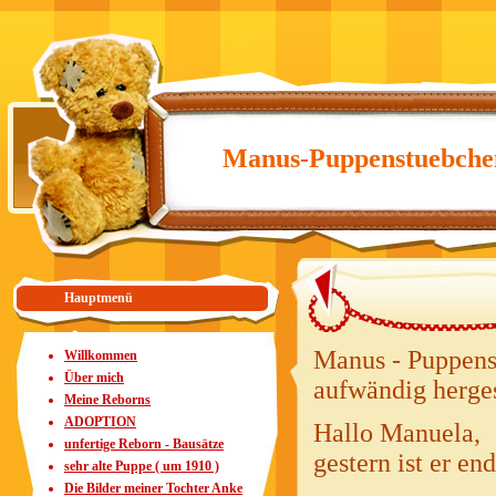
Manus-Puppenstuebche
Hauptmenü
Manus - Puppens
Willkommen
Über mich
aufwändig herges
Meine Reborns
ADOPTION
Hallo Manuela,
unfertige Reborn - Bausätze
gestern ist er e
sehr alte Puppe ( um 1910 )
Die Bilder meiner Tochter Anke