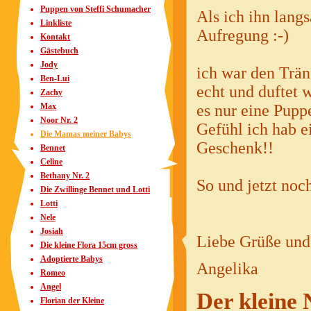
Puppen von Steffi Schumacher
Als ich ihn lang
Linkliste
Aufregung :-)
Kontakt
Gästebuch
Jody
ich war den Träne
Ben-Lui
echt und duftet 
Zachy
Max
es nur eine Pupp
Noor Nr. 2
Gefühl ich hab e
Die Mamas meiner Babys
Geschenk!!
Bennet
Celine
Bethany Nr. 2
So und jetzt noc
Die Zwillinge Bennet und Lotti
Lotti
Nele
Josiah
Liebe Grüße und 
Die kleine Flora 15cm gross
Adoptierte Babys
Angelika
Romeo
Angel
Der kleine 
Florian der Kleine