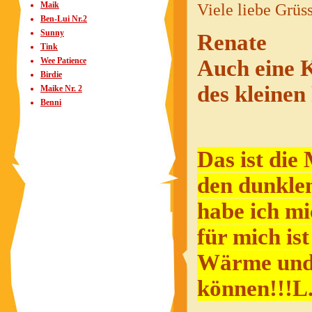
Maik
Viele liebe Grüs
Ben-Lui Nr.2
Sunny
Renate
Tink
Auch eine K
Wee Patience
Birdie
des kleinen
Maike Nr. 2
Benni
Das ist die
den dunkle
habe ich mi
für mich is
Wärme und 
können!!!L