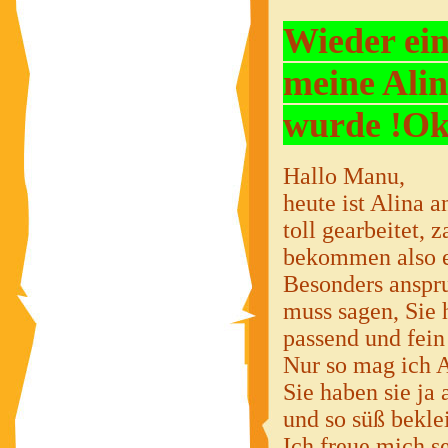
Wieder ein
meine Alin
wurde !Ok
Hallo Manu,
heute ist Alina a
toll gearbeitet, 
bekommen also e
Besonders anspru
muss sagen, Sie 
passend und fein
Nur so mag ich 
Sie haben sie ja
und so süß bekle
Ich freue mich se