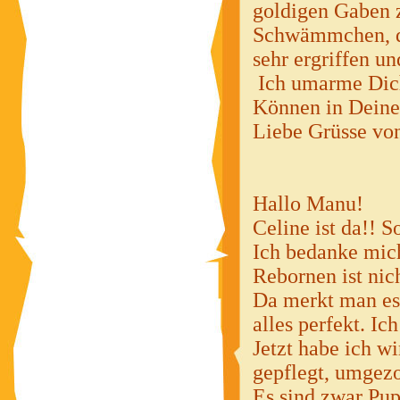
goldigen Gaben 
Schwämmchen, die
sehr ergriffen un
Ich umarme Dich 
Können in Deine 
Liebe Grüsse vo
Hallo Manu!
Celine ist da!! 
Ich bedanke mich
Rebornen ist nich
Da merkt man es,
alles perfekt. Ic
Jetzt habe ich w
gepflegt, umgez
Es sind zwar Pup