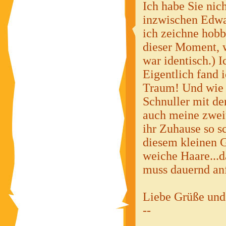
Ich habe Sie nic
inzwischen Edwar
ich zeichne hob
dieser Moment, w
war identisch.) I
Eigentlich fand i
Traum! Und wie s
Schnuller mit der
auch meine zweit
ihr Zuhause so s
diesem kleinen G
weiche Haare...da
muss dauernd an
Liebe Grüße und
--