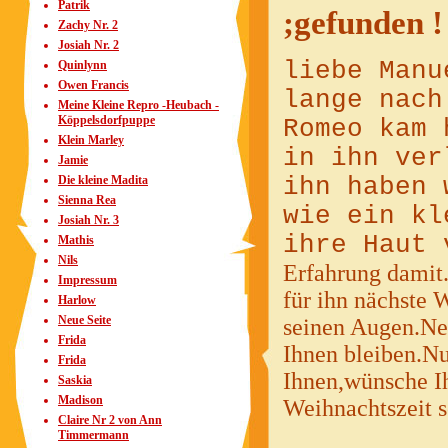
Patrik
;gefunden !
Zachy Nr. 2
Josiah Nr. 2
liebe Manu
Quinlynn
Owen Francis
lange nach
Meine Kleine Repro -Heubach -
Köppelsdorfpuppe
Romeo kam 
Klein Marley
in ihn ver
Jamie
ihn haben 
Die kleine Madita
Sienna Rea
wie ein kl
Josiah Nr. 3
ihre Haut 
Mathis
Nils
Erfahrung damit
Impressum
für ihn nächste 
Harlow
Neue Seite
seinen Augen.Nei
Frida
Ihnen bleiben.Nu
Frida
Ihnen,wünsche Ih
Saskia
Madison
Weihnachtszeit s
Claire Nr 2 von Ann
Timmermann