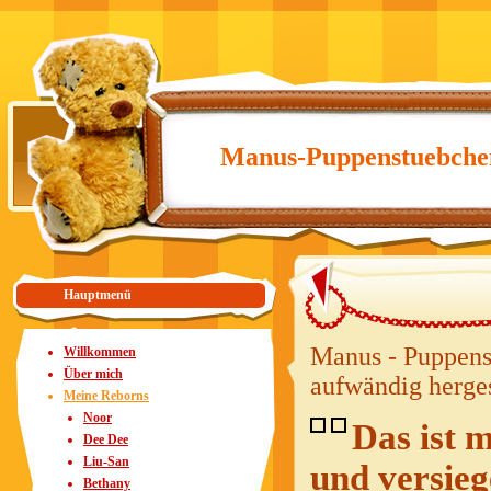
Manus-Puppenstuebche
Hauptmenü
Manus - Puppens
Willkommen
Über mich
aufwändig herges
Meine Reborns
Noor
Das ist 
Dee Dee
Liu-San
und versieg
Bethany