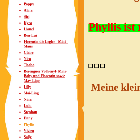
Poppy
Alina
Siri
Phyllis ist 
Kyra
Lionel
Ben-Lui
Florentin die Legler - Mini -
Maus
Claire
Nico
Thabo
Berenguer Vollvenyl- Mini-
Baby und Florentin sowie
May-Ling
Meine kleine
Lilly
Mai-Ling
Nina
Lulu
Stephan
Enny
Phyllis
Vivien
Sally