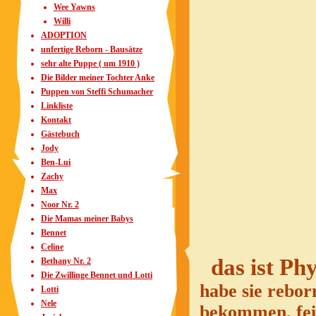
Wee Yawns
Willi
ADOPTION
unfertige Reborn - Bausätze
sehr alte Puppe ( um 1910 )
Die Bilder meiner Tochter Anke
Puppen von Steffi Schumacher
Linkliste
Kontakt
Gästebuch
Jody
Ben-Lui
Zachy
Max
Noor Nr. 2
Die Mamas meiner Babys
Bennet
Celine
das ist
Phy
Bethany Nr. 2
Die Zwillinge Bennet und Lotti
habe sie rebor
Lotti
Nele
bekommen, fei