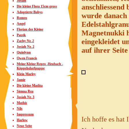
Josiah
anschliessend
Die kleine Flora 15cm gross
Adoptierte Babys
wurde danach b
Romeo
Edelstahlgranu
Angel
Florian der Kleine
Magnetnukki h
Patrik
eingekleidet un
Zachy Nr. 2
Josiah Nr. 2
auf ihrer Seite
Quinlynn
Owen Francis
Meine Kleine Repro -Heubach -
Köppelsdorfpuppe
Klein Marley
Jamie
Die kleine Madita
Sienna Rea
Josiah Nr. 3
Mathis
Nils
Impressum
Ich hoffe es hat
Harlow
Neue Seite