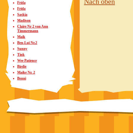
Nach oben
Frida
Frida
Saskia
Madison
Claire Nr 2 von Ann
Timmermann
Maik
Ben-Lui Nr.2
Sunny
Tink
Wee Patience
Birdie
Maike Nr. 2
Benni