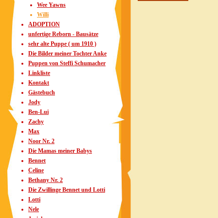
Wee Yawns
Willi
ADOPTION
unfertige Reborn - Bausätze
sehr alte Puppe ( um 1910 )
Die Bilder meiner Tochter Anke
Puppen von Steffi Schumacher
Linkliste
Kontakt
Gästebuch
Jody
Ben-Lui
Zachy
Max
Noor Nr. 2
Die Mamas meiner Babys
Bennet
Celine
Bethany Nr. 2
Die Zwillinge Bennet und Lotti
Lotti
Nele