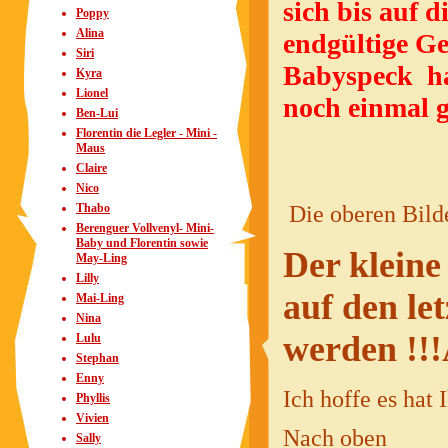
sich bis auf
Poppy
Alina
endgültige Ge
Siri
Babyspeck ha
Kyra
Lionel
noch einmal g
Ben-Lui
Florentin die Legler - Mini -
Maus
Claire
Nico
Thabo
Die oberen Bilder
Berenguer Vollvenyl- Mini-
Baby und Florentin sowie
Der kleine 
May-Ling
Lilly
auf den le
Mai-Ling
Nina
werden !!!
Lulu
Stephan
Enny
Ich hoffe es hat
Phyllis
Vivien
Nach oben
Sally