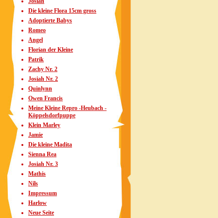
Josiah
Die kleine Flora 15cm gross
Adoptierte Babys
Romeo
Angel
Florian der Kleine
Patrik
Zachy Nr. 2
Josiah Nr. 2
Quinlynn
Owen Francis
Meine Kleine Repro -Heubach -
Köppelsdorfpuppe
Klein Marley
Jamie
Die kleine Madita
Sienna Rea
Josiah Nr. 3
Mathis
Nils
Impressum
Harlow
Neue Seite