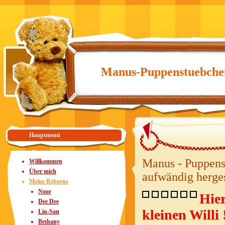
Manus-Puppenstuebche
Hauptmenü
Manus - Puppens
Willkommen
Über mich
aufwändig herges
Meine Reborns
Noor
Hier
Dee Dee
kleinen Willi
Liu-San
Bethany