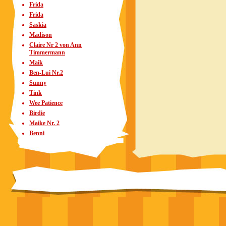
Frida
Frida
Saskia
Madison
Claire Nr 2 von Ann
Timmermann
Maik
Ben-Lui Nr.2
Sunny
Tink
Wee Patience
Birdie
Maike Nr. 2
Benni