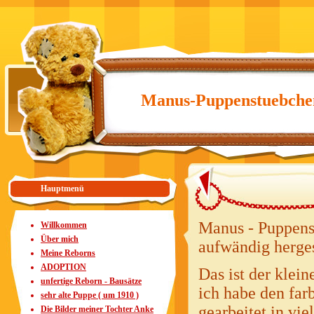
Manus-Puppenstuebche
Hauptmenü
Manus - Puppens
Willkommen
Über mich
aufwändig herges
Meine Reborns
ADOPTION
Das ist der klei
unfertige Reborn - Bausätze
ich habe den far
sehr alte Puppe ( um 1910 )
gearbeitet in vi
Die Bilder meiner Tochter Anke