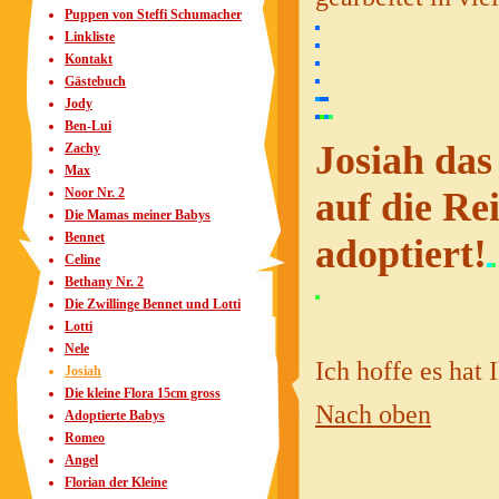
Puppen von Steffi Schumacher
Linkliste
Kontakt
Gästebuch
Jody
Ben-Lui
Josiah das
Zachy
Max
Noor Nr. 2
auf die Re
Die Mamas meiner Babys
Bennet
adoptiert!
Celine
Bethany Nr. 2
Die Zwillinge Bennet und Lotti
Lotti
Nele
Ich hoffe es hat
Josiah
Die kleine Flora 15cm gross
Nach oben
Adoptierte Babys
Romeo
Angel
Florian der Kleine