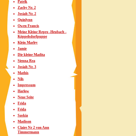
Patrik
Zachy Nr. 2
Josiah Nr. 2
Quinlynn
Owen Francis
Meine Kleine Repro -Heubach -
Köppelsdorfpuppe
Klein Marley
Jamie
Die kleine Madita
Sienna Rea
Josiah Nr. 3
Mathis
Nils
Impressum
Harlow
Neue Seite
Frida
Frida
Saskia
Madison
Claire Nr 2 von Ann
Timmermann