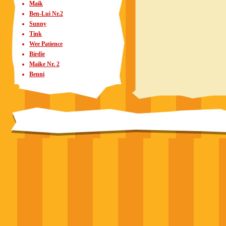
Maik
Ben-Lui Nr.2
Sunny
Tink
Wee Patience
Birdie
Maike Nr. 2
Benni